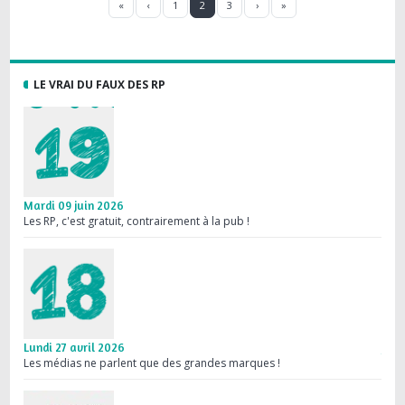
Première page
Page précédente
Page
Page
Page
Page suivante
Dernière page
«
‹
1
2
3
›
»
LE VRAI DU FAUX DES RP
Mardi 09 juin 2026
Mard
Les RP, c'est gratuit, contrairement à la pub !
Une 
Lundi 27 avril 2026
Jeud
Les médias ne parlent que des grandes marques !
Médi