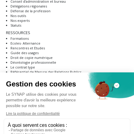
Conseil d’administration et bureau
Délégations régionales
Défense de la profession
Nos outils
Nos experts
Statuts
RESSOURCES
Formations
Ecoles- Alternance
Rencontres et Etudes
Guide des usages
Droit de copie numérique
Déontologie professionnelle
Le contrat type
Référentiel de Mesure des Relations Publics
RGPD
NOUS REJOINDRE
Pourquoi devenir adhérent ?
Modalités d’adhésion
Formulaire d'adhésion
ANNUAIRE
PRESSE & MÉDIAS
CONTACT