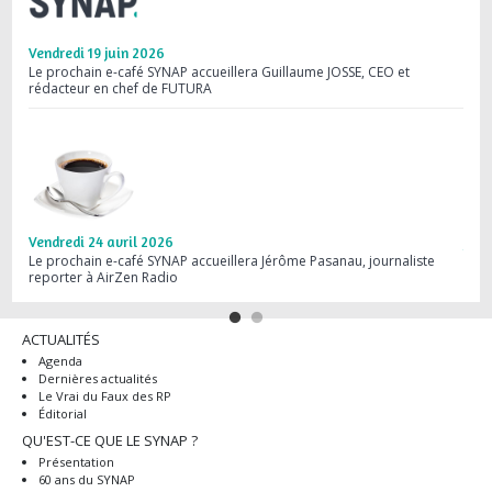
Vendredi 19 juin 2026
Merc
Le prochain e-café SYNAP accueillera Guillaume JOSSE, CEO et
Save
rédacteur en chef de FUTURA
comm
Vendredi 24 avril 2026
Jeud
Le prochain e-café SYNAP accueillera Jérôme Pasanau, journaliste
Webi
reporter à AirZen Radio
dans
ACTUALITÉS
Agenda
Dernières actualités
Le Vrai du Faux des RP
Éditorial
QU'EST-CE QUE LE SYNAP ?
Présentation
60 ans du SYNAP