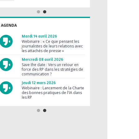
rédacteur en chef de FUTURA
Mardi 09 juin 2026
Vendredi 24 avril 2026
Les RP, c'est gratuit, contrairement
à la pub !
Le prochain e-café SYNAP
accueillera Jérôme Pasanau,
AGENDA
journaliste reporter à AirZen Radio
Lundi 27 avril 2026
Les médias ne parlent que des
Mardi 14 avril 2026
grandes marques !
Webinaire : « Ce que pensent les
journalistes de leurs relations avec
Lundi 02 mars 2026
les attachés de presse »
RP et journaliste : des métiers
compatibles ?
Mercredi 08 avril 2026
Save the date : Vers un retour en
Mardi 03 février 2026
force des RP dans les stratégies de
Une agence RP peut réussir sans
communication ?
brief clair
Jeudi 12 mars 2026
Jeudi 30 octobre 2025
Webinaire : Lancement de la Charte
Médias en crise : les RP sont
des bonnes pratiques de l'IA dans
dépassées !
les RP
Jeudi 28 août 2025
Jeudi 23 juillet 2026
Les RP au forfait, c’est sans limite !
Suis-je prêt pour la facturation
dématérialisée obligatoire au 1er
septembre 2026 ?
Vendredi 19 juin 2026
Le prochain e-café SYNAP