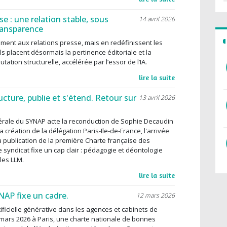
se : une relation stable, sous
14 avril 2026
transparence
ement aux relations presse, mais en redéfinissent les
 ils placent désormais la pertinence éditoriale et la
tation structurelle, accélérée par l’essor de l’IA.
lire la suite
cture, publie et s'étend. Retour sur
13 avril 2026
nérale du SYNAP acte la reconduction de Sophie Decaudin
a création de la délégation Paris-Ile-de-France, l'arrivée
a publication de la première Charte française des
 syndicat fixe un cap clair : pédagogie et déontologie
les LLM.
lire la suite
NAP fixe un cadre.
12 mars 2026
rtificielle générative dans les agences et cabinets de
12 mars 2026 à Paris, une charte nationale de bonnes