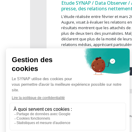
Etude SYNAP / Data Observer / A
presse, des relations nettemen
L'étude réalisée entre février et mars 
Augure, visait à évaluer les relations e
résultats montrent que les attachés de
plus de deux tiers des journalistes. Ma
déclarent que plus de la moitié de leur
relations médias, appréciant particuliè
Pagination
P
1
ACTUALITÉS
QU'EST-CE QUE LE SYNAP ?
Agenda
Présentation
Dernières actualités
60 ans du SYNAP
Le Vrai du Faux des RP
Conseil d’administration et b
Éditorial
Délégations régionales
Défense de la profession
Nos outils