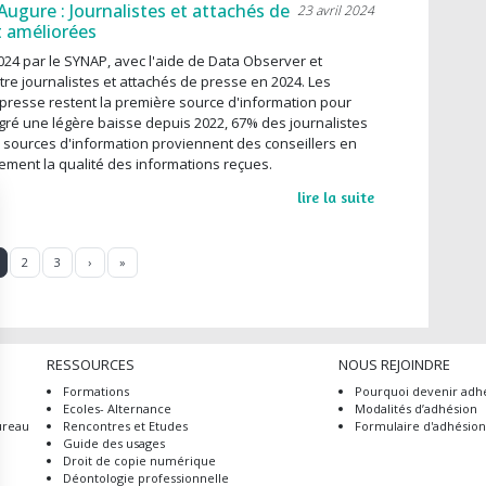
ugure : Journalistes et attachés de
23 avril 2024
t améliorées
2024 par le SYNAP, avec l'aide de Data Observer et
ntre journalistes et attachés de presse en 2024. Les
 presse restent la première source d'information pour
lgré une légère baisse depuis 2022, 67% des journalistes
s sources d'information proviennent des conseillers en
rement la qualité des informations reçues.
lire la suite
age
Page
Page
Page suivante
Dernière page
2
3
›
»
RESSOURCES
NOUS REJOINDRE
Formations
Pourquoi devenir adhé
Ecoles- Alternance
Modalités d’adhésion
ureau
Rencontres et Etudes
Formulaire d'adhésio
Guide des usages
Droit de copie numérique
Déontologie professionnelle