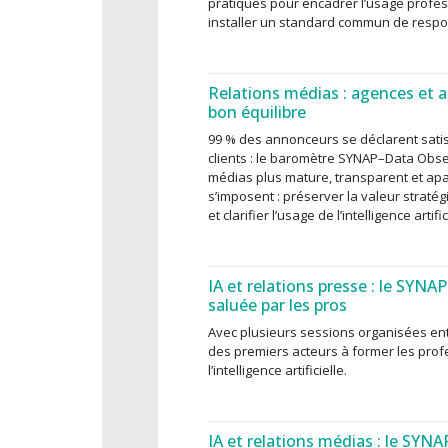
pratiques pour encadrer l’usage profess
installer un standard commun de respon
Relations médias : agences et 
bon équilibre
99 % des annonceurs se déclarent satis
clients : le baromètre SYNAP–Data Obse
médias plus mature, transparent et apais
s’imposent : préserver la valeur stratég
et clarifier l’usage de l’intelligence artific
IA et relations presse : le SYNA
saluée par les pros
Avec plusieurs sessions organisées entr
des premiers acteurs à former les prof
l’intelligence artificielle.
IA et relations médias : le SYNA