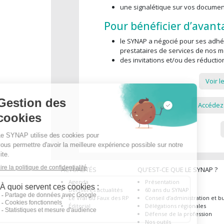
une signalétique sur vos docume
Pour bénéficier d’avanta
le SYNAP a négocié pour ses adhér
prestataires de services de nos m
des invitations et/ou des réducti
Voir l
Accédez
ACTUALITÉS
QU'EST-CE QUE LE SYNAP ?
Agenda
Présentation
Dernières actualités
60 ans du SYNAP
Le Vrai du Faux des RP
Conseil d’administration et b
Éditorial
Délégations régionales
Défense de la profession
Nos outils