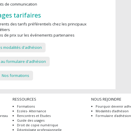
nts de communication
ges tarifaires
ents des tarifs préférentiels chez les principaux
étiers
ons de prix sur les événements partenaires
es modalités d'adhésion
 au formulaire d'adhésion
Nos formations
RESSOURCES
NOUS REJOINDRE
Formations
Pourquoi devenir adhé
Ecoles- Alternance
Modalités d’adhésion
ureau
Rencontres et Etudes
Formulaire d'adhésio
Guide des usages
Droit de copie numérique
Déontologie professionnelle