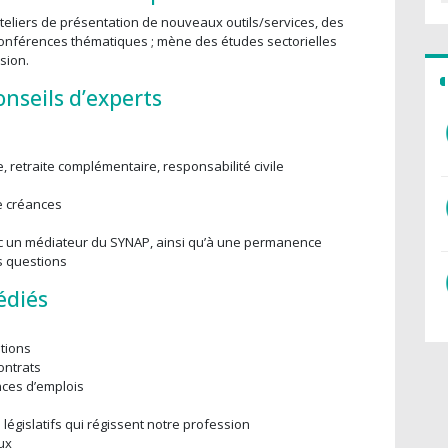
eliers de présentation de nouveaux outils/services, des
conférences thématiques ; mène des études sectorielles
sion.
onseils d’experts
, retraite complémentaire, responsabilité civile
e créances
c un médiateur du SYNAP, ainsi qu’à une permanence
s questions
édiés
ations
ontrats
ces d’emplois
 législatifs qui régissent notre profession
ux