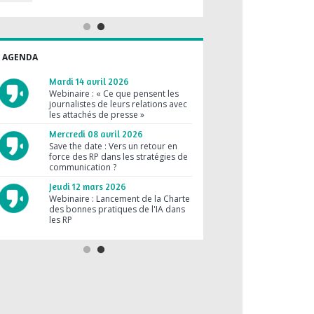
rédacteur en chef de FUTURA
Mardi 09 juin 2026
Vendredi 24 avril 2026
Les RP, c'est gratuit, contrairement
à la pub !
Le prochain e-café SYNAP
accueillera Jérôme Pasanau,
AGENDA
journaliste reporter à AirZen Radio
Lundi 27 avril 2026
Les médias ne parlent que des
Mardi 14 avril 2026
grandes marques !
Webinaire : « Ce que pensent les
journalistes de leurs relations avec
Lundi 02 mars 2026
les attachés de presse »
RP et journaliste : des métiers
compatibles ?
Mercredi 08 avril 2026
Save the date : Vers un retour en
Mardi 03 février 2026
force des RP dans les stratégies de
Une agence RP peut réussir sans
communication ?
brief clair
Jeudi 12 mars 2026
Jeudi 30 octobre 2025
Webinaire : Lancement de la Charte
Médias en crise : les RP sont
des bonnes pratiques de l'IA dans
dépassées !
les RP
Jeudi 28 août 2025
Jeudi 23 juillet 2026
Les RP au forfait, c’est sans limite !
Suis-je prêt pour la facturation
dématérialisée obligatoire au 1er
septembre 2026 ?
Vendredi 19 juin 2026
Le prochain e-café SYNAP