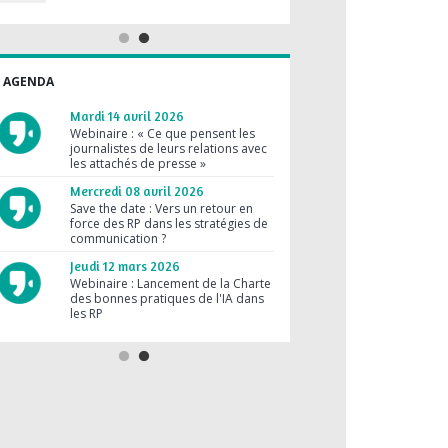
rédacteur en chef de FUTURA
Mardi 09 juin 2026
Vendredi 24 avril 2026
Les RP, c'est gratuit, contrairement
à la pub !
Le prochain e-café SYNAP
accueillera Jérôme Pasanau,
AGENDA
journaliste reporter à AirZen Radio
Lundi 27 avril 2026
Les médias ne parlent que des
Mardi 14 avril 2026
grandes marques !
Webinaire : « Ce que pensent les
journalistes de leurs relations avec
Lundi 02 mars 2026
les attachés de presse »
RP et journaliste : des métiers
compatibles ?
Mercredi 08 avril 2026
Save the date : Vers un retour en
Mardi 03 février 2026
force des RP dans les stratégies de
Une agence RP peut réussir sans
communication ?
brief clair
Jeudi 12 mars 2026
Jeudi 30 octobre 2025
Webinaire : Lancement de la Charte
Médias en crise : les RP sont
des bonnes pratiques de l'IA dans
dépassées !
les RP
Jeudi 28 août 2025
Jeudi 23 juillet 2026
Les RP au forfait, c’est sans limite !
Suis-je prêt pour la facturation
dématérialisée obligatoire au 1er
septembre 2026 ?
Vendredi 19 juin 2026
Le prochain e-café SYNAP