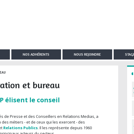
NOS ADHÉRENTS
NOUS REJOINDRE
STAGE
REAU
ration et bureau
élisent le conseil
és de Presse et des Conseillers en Relations Medias, a
 des métiers - et de ceux qui les exercent - des
et
Relations Publics
. Il les représente depuis 1960
principaux acteurs du secteur.