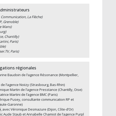
dministrateurs
Communication, La Flèche)
P, Grenoble)
Le Mans)
urg)
e, Chantilly)
rtini, Paris)
ble)
er.TV, Paris)
gations régionales
arine Baudoin de l’agence Résonance (Montpellier,
z de l’agence Noiizy (Strasbourg, Bas-Rhin)
nique Martin de l’agence Presstance (Chantilly, Oise)
atrice Martini de l’agence BMC (Paris)
dérique Pusey, consultante communication RP et
Haute-Garonne)
é
, avec Véronique Desmazure (Dijon, Côte-d’Or)
ec Aude Staub et Annabelle Chamiot de l’agence Purpl