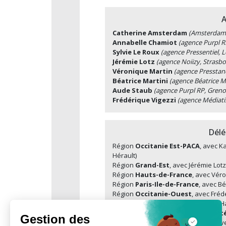
A
Catherine Amsterdam
(Amsterdam 
Annabelle Chamiot
(agence Purpl R
Sylvie Le Roux
(agence Pressentiel, 
Jérémie Lotz
(agence Noiizy, Strasbo
Véronique Martin
(agence Presstanc
Béatrice Martini
(agence Béatrice Ma
Aude Staub
(agence Purpl RP, Greno
Frédérique Vigezzi
(agence Médiatis
Délé
Région
Occitanie Est-PACA
, avec K
Hérault)
Région
Grand-Est
, avec Jérémie Lot
Région
Hauts-de-France
, avec Véro
Région
Paris-Ile-de-France
, avec Bé
Région
Occitanie-Ouest
, avec Fré
communication de crise (Toulouse, 
Région
Bourgogne Franche-Comt
Région
Auvergne-Rhône-Alpes
, av