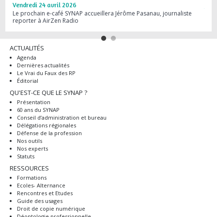
Vendredi 24 avril 2026
Jeud
Le prochain e-café SYNAP accueillera Jérôme Pasanau, journaliste
Webi
reporter à AirZen Radio
dans
ACTUALITÉS
Agenda
Dernières actualités
Le Vrai du Faux des RP
Éditorial
QU'EST-CE QUE LE SYNAP ?
Présentation
60 ans du SYNAP
Conseil d’administration et bureau
Délégations régionales
Défense de la profession
Nos outils
Nos experts
Statuts
RESSOURCES
Formations
Ecoles- Alternance
Rencontres et Etudes
Guide des usages
Droit de copie numérique
Déontologie professionnelle