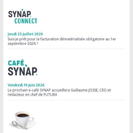
Jeudi 23 juillet 2026
Mard
Suis-je prêt pour la facturation dématérialisée obligatoire au 1er
Webi
septembre 2026 ?
les 
Vendredi 19 juin 2026
Merc
Le prochain e-café SYNAP accueillera Guillaume JOSSE, CEO et
Save
rédacteur en chef de FUTURA
comm