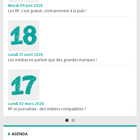
Mardi 09 juin 2026
Mard
Les RP, c'est gratuit, contrairement à la pub !
Une 
Lundi 27 avril 2026
Jeud
Les médias ne parlent que des grandes marques !
Médi
Lundi 02 mars 2026
Jeud
RP et journaliste : des métiers compatibles ?
Les R
AGENDA