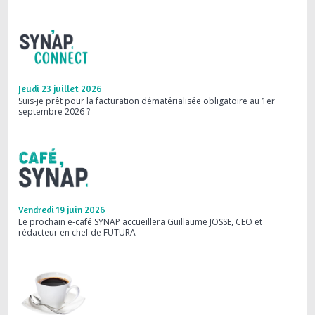
Jeudi 23 juillet 2026
Mard
Suis-je prêt pour la facturation dématérialisée obligatoire au 1er
Webi
septembre 2026 ?
les 
Vendredi 19 juin 2026
Merc
Le prochain e-café SYNAP accueillera Guillaume JOSSE, CEO et
Save
rédacteur en chef de FUTURA
comm