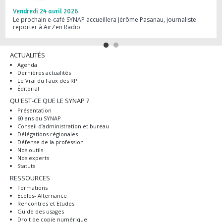
Vendredi 24 avril 2026
Jeud
Le prochain e-café SYNAP accueillera Jérôme Pasanau, journaliste
Webi
reporter à AirZen Radio
dans
ACTUALITÉS
Agenda
Dernières actualités
Le Vrai du Faux des RP
Éditorial
QU'EST-CE QUE LE SYNAP ?
Présentation
60 ans du SYNAP
Conseil d’administration et bureau
Délégations régionales
Défense de la profession
Nos outils
Nos experts
Statuts
RESSOURCES
Formations
Ecoles- Alternance
Rencontres et Etudes
Guide des usages
Droit de copie numérique