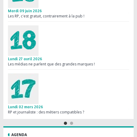
Mardi 09 juin 2026
Jeud
Les RP, c'est gratuit, contrairement à la pub !
Médi
Lundi 27 avril 2026
Jeud
Les médias ne parlent que des grandes marques !
Les R
Lundi 02 mars 2026
Jeud
RP et journaliste : des métiers compatibles ?
L’ag
AGENDA