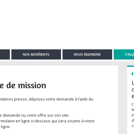
NOS ADHÉRENTS
NOUS REJOINDRE
STAGE
e de mission
elations presse, déposez votre demande à l’aide du
L
l
 demande ou votre offre sur son site.
i
d
ormulaire en ligne ci-dessous qui sera soumis à notre
c
ligne.