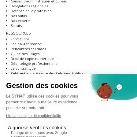
Conseil d’administration et bureau
Délégations régionales
Défense de la profession
Nos outils
Nos experts
Statuts
RESSOURCES
Formations
Ecoles- Alternance
Rencontres et Etudes
Guide des usages
Droit de copie numérique
Déontologie professionnelle
Le contrat type
Référentiel de Mesure des Relations Publics
RGPD
NOUS REJOINDRE
Pourquoi devenir adhérent ?
Modalités d’adhésion
Formulaire d'adhésion
ANNUAIRE
PRESSE & MÉDIAS
CONTACT
S'inscrire à la newsletter du SYNAP