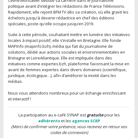
Céline Monsallier débute sa carrière dans le journalisme
politique avant d'intégrer les rédactions de France Télévisions.
Rapidement, elle rejoint BFM TV dès sa création, où elle gravit les
échelons jusqu'à devenir rédactrice en chef des éditions
spéciales, poste qu'elle occupe jusqu’en 2019.
Suite à cette période, souhaitant mettre en lumière des initiatives
locales à impact positif, elle s’installe en Bretagne. Elle fonde
MAPInfo (mapinfo.bzh), média qui fait du journalisme de
solutions, dédié aux actions sociales et environnementales en
Bretagne et LoireAtlantique. Elle est impliquée dans des
initiatives comme expertes.bzh, plateforme favorisant la mise en
avant de femmes expertes dans divers domaines (scientifique,
juridique, écologique…), afin d’améliorer la mixité dans les
médias.
Nous vous attendons nombreux pour un échange enrichissant
et interactif !
La participation au e-café SYNAP est
gratuite
pour les
adhérents
et les
agences SCRP
(Merci de confirmer votre présence, vous recevrez en retour vos
codes de connexion)