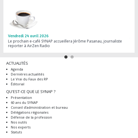
Vendredi 24 avril 2026
Jeud
Le prochain e-café SYNAP accueillera Jérôme Pasanau, journaliste
Webi
reporter à AirZen Radio
dans
ACTUALITÉS
Agenda
Dernières actualités
Le Vrai du Faux des RP
Éditorial
QU'EST-CE QUE LE SYNAP ?
Présentation
60 ans du SYNAP
Conseil d’administration et bureau
Délégations régionales
Défense de la profession
Nos outils
Nos experts
Statuts