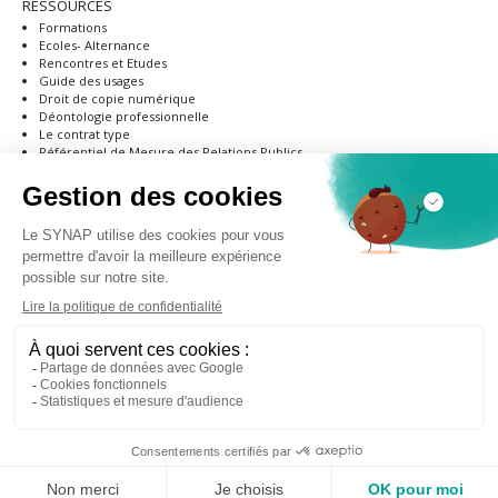
RESSOURCES
Formations
Ecoles- Alternance
Rencontres et Etudes
Guide des usages
Droit de copie numérique
Déontologie professionnelle
Le contrat type
Référentiel de Mesure des Relations Publics
RGPD
NOUS REJOINDRE
Pourquoi devenir adhérent ?
Modalités d’adhésion
Formulaire d'adhésion
ANNUAIRE
PRESSE & MÉDIAS
CONTACT
S'inscrire à la newsletter du SYNAP
© 2026 - SYNAP / Tous droits réservés
Mentions légales
Politique de confidentialité