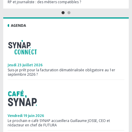
RP et journaliste : des métiers compatibles ?
Les R
AGENDA
Jeudi 23 juillet 2026
Mard
Suis-je prêt pour la facturation dématérialisée obligatoire au 1er
Webi
septembre 2026 ?
les 
Vendredi 19 juin 2026
Merc
Le prochain e-café SYNAP accueillera Guillaume JOSSE, CEO et
Save
rédacteur en chef de FUTURA
comm